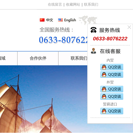
在线留言
|
收藏网站
|
联系我们
0633-8076222
领域
合作伙伴
联系我们
内贸
外贸
贸易进口