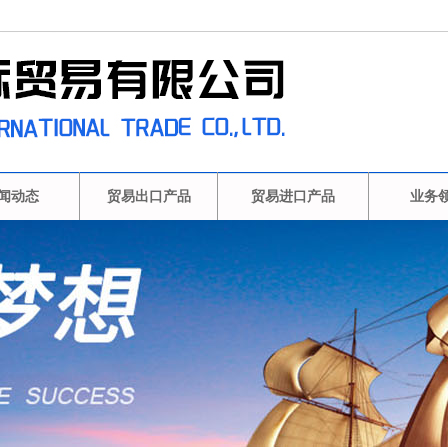
闻动态
贸易出口产品
贸易进口产品
业务