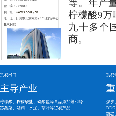
等。年产量
邮 编：276800
柠檬酸9万
网 址：
www.sinoally.cn
地 址：日照市北京南路277号航贸中心
九十多个
B座24层
商。
贸易出口
贸易
主导产业
重
柠檬酸、柠檬酸盐、磷酸盐等食品添加剂和冷
煤炭
冻蔬菜、酒精、水泥、茶叶等贸易产品
DD
硫磺