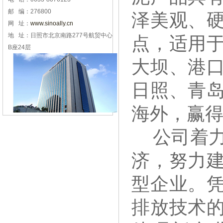
邮 编：276800
泽美观、
网 址：
www.sinoally.cn
地 址：日照市北京南路277号航贸中心
点，适用
B座24层
大坝、港
日照、青
海外，赢
公司着
济，努力
型企业。
排放技术